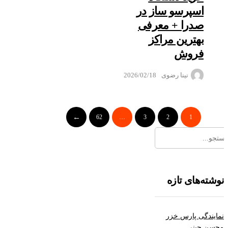
اسپرسو ساز در
صدرا + معرفی
بهترین مراکز
فروش
نینا رضوی
2026/02/18
62
…
3
2
1
نوشته‌های تازه
نمایندگی پارس خزر
محسن چینی