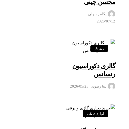
محسن چینی
پگاه رسولی
2026/07/12
رپورتاژ
گالری دکوراسیون
رنسانس
نینا رضوی
2026/05/25
لوازم خانگی