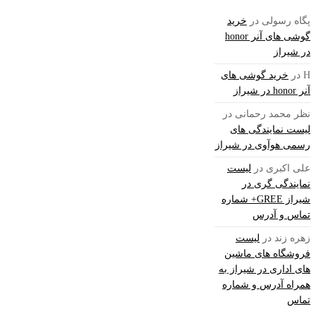
پگاه رسولی
در
خرید
گوشی های آنر honor
در شیراز
H
در
خرید گوشی های
آنر honor در شیراز
نظر محمد رحمانی
در
لیست نمایندگی های
رسمی هوآوی در شیراز
علی اکبری
در
لیست
نمایندگی گری در
شیراز GREE+ شماره
تماس و آدرس
زهره زند
در
لیست
فروشگاه های ماشین
های اداری در شیراز به
همراه آدرس و شماره
تماس