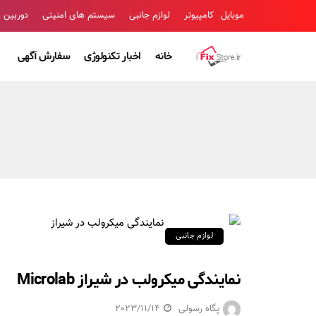
موبایل
کامپیوتر
لوازم جانبی
سیستم های امنیتی
دوربین 
خانه
اخبار تکنولوژی
سفارش آگهی
لوازم جانبی
نمایندگی میکرولب در شیراز Microlab
پگاه رسولی
2023/11/14