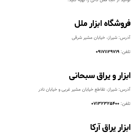
توانید از آنجا قفل کالی را تهیه کنید.
فروشگاه ابزار ملل
آدرس: شیراز، خیابان مشیر شرقی
تلفن:
09171129719
ابزار و یراق سبحانی
آدرس: شیراز، تقاطع خیابان مشیر غربی و خیابان نادر
تلفن:
07132325400
ابزار یراق آرکا