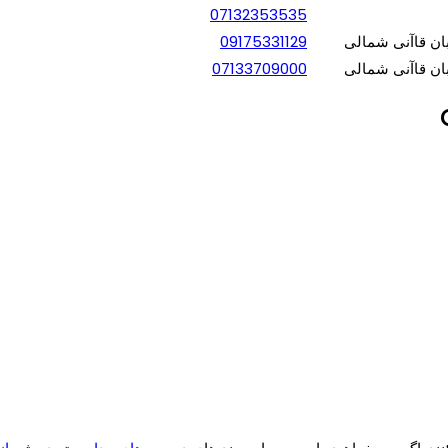
07132353535
بان قاآنی شمالی
09175331129
بان قاآنی شمالی
07133709000