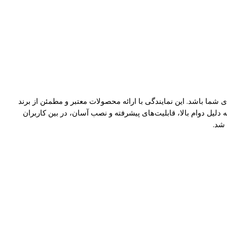
مداربسته GNCC در شیراز می‌تواند یکی از بهترین گزینه‌ها برای شما باشد. این نمایندگی با ارائه محصولات معتبر و مطمئن از برند
، به شما این اطمینان را می‌دهد که نظارت و امنیت محیط خود را با بالاترین سطح کیفیت و تکنولوژی مدرن تامین کنید. محصولات GNCC به دلیل دوام بالا، قابلیت‌های پیشرفته و نصب آسان، در بین کاربران
 شد.