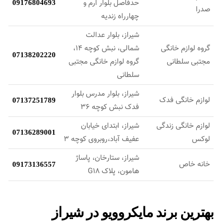
حدفاصل بلوار ارم و
09176804693
صدرا
چهارراه زندیه
شیراز، بلوار عدالت
گروه لوازم خانگی
شمالی، نبش کوچه 14،
07138202220
مجتبی سلطانی
گروه لوازم خانگی مجتبی
سلطانی
شیراز، بلوار مدرس بلوار
لوازم خانگی فدک
07137251789
فدک نبش کوچه 36
لوازم خانگی زندگی
شیراز، ابتدای خیابان
07136289001
لوکس
عفیف آباد،روبروی کوچه 3
شیراز، ستارخان، پاساژ
خانه خاص
09173136557
هامون، پلاک G18
بهترین برند مایکروویو در شیراز