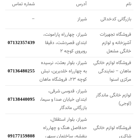
نام
آدرس
شماره تماس
بازرگانی کدخدائی
شیراز
–
فروشگاه تجهیزات
شیراز، چهارراه پارامونت،
آشپزخانه و لوازم
ابتدای قصردشت، دقیقا
07132357439
خانگی مشعل
روبروی کوچه 2
فروشگاه لوازم خانگی
شیراز، بلوار بعثت، نرسیده
ماهان – نمایندگی
به چهارراه خلدبرین، نبش‌
07136480255
مرکزی اسنوا
کوچه 23، فروشگاه ماهان
شیراز، قدوسی شرقی،
لوازم خانگی ماندگار
ابتدای خیابان صدا و سیما،
07138440095
(اوجی)
بازرگانی ماندگار
شیراز، بلوار استقلال،
فروشگاه لوازم خانگی
حدفاصل هنگ و چهارراه
شاکری
بنفشه، ساختمان سپهر،
09177159808