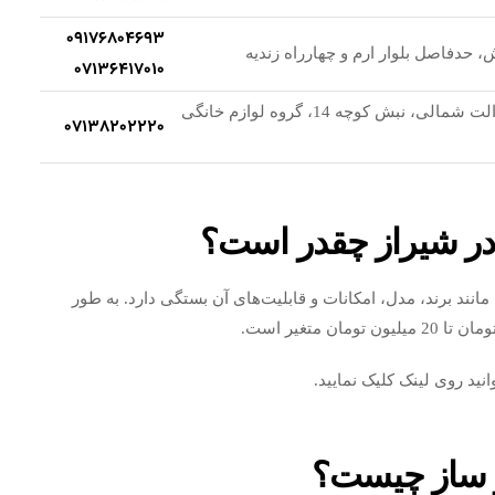
09176804693
ش، حدفاصل بلوار ارم و چهارراه زندیه
07136417010
شیراز، بلوار عدالت شمالی، نبش کوچه 14، گروه لوازم خانگی
07138202220
ر شیراز چقدر است؟
ند برند، مدل، امکانات و قابلیت‌های آن بستگی دارد. به طور
نید روی لینک کلیک نمایید.
و ساز چیست؟