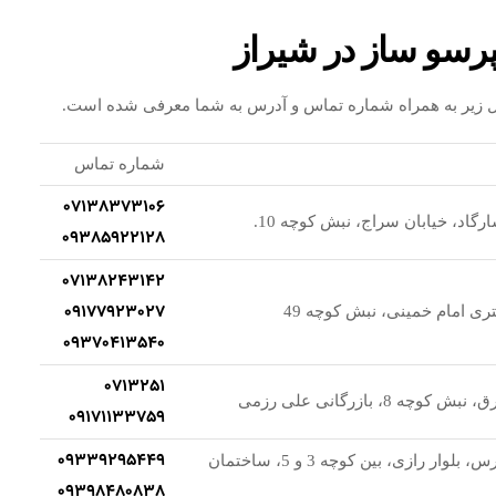
رسو ساز در شیراز
ل زیر به همراه شماره تماس و آدرس به شما معرفی شده است.
شماره تماس
07138373106
ارگاد، خیابان سراج، نبش کوچه 10.
09385922128
07138243142
09177923027
ی امام خمینی، نبش کوچه 49
09370413540
0713251
چه 8، بازرگانی علی رزمی
09171133759
09339295449
شیراز، بلوار مدرس، بلوار رازی، بین کوچه 3 و 5، ساختمان
09398480838