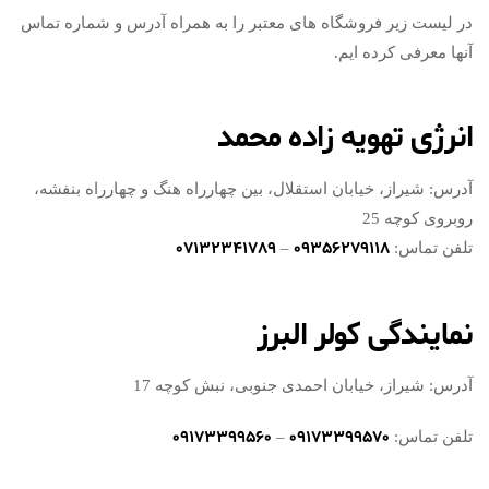
در لیست زیر فروشگاه های معتبر را به همراه آدرس و شماره تماس
آنها معرفی کرده ایم.
انرژی تهویه زاده محمد
آدرس: شیراز، خیابان استقلال، بین چهارراه هنگ و چهارراه بنفشه،
روبروی کوچه 25
07132341789
09356279118
تلفن تماس:
–
نمایندگی کولر البرز
آدرس: شیراز، خیابان احمدی جنوبی، نبش کوچه 17
09173399560
09173399570
تلفن تماس:
–