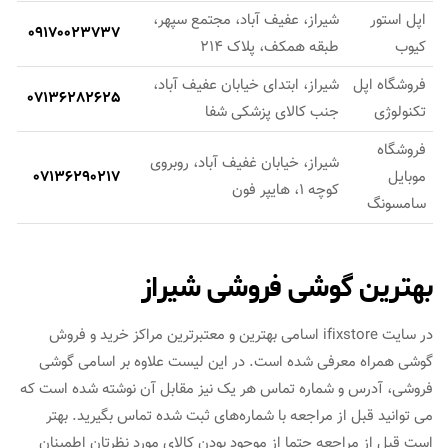
اپل استور
شیراز، عفیف آباد، مجتمع سپهر،
09170023737
کیوب
طبقه همکف، پلاک 214
فروشگاه اپل
شیراز، ابتدای خیابان عفیف آباد،
07136282625
تکنولوژی
جنب کالای پزشکی شفا
فروشگاه
شیراز، خیابان غفیف آباد، روبروی
موبایل
07136290217
کوچه 1، هایپر فون
سامسونگ
بهترین گوشی فروشی شیراز
در سایت ifixstore اسامی بهترین و معتبرترین مراکز خرید و فروش
گوشی همراه معرفی شده است. در این لیست علاوه بر اسامی گوشی
فروشی، آدرس و شماره تماس هر یک نیز مقابل آن نوشته شده است که
می توانید قبل از مراجعه با شماره‌های ثبت شده تماس بگیرید. بهتر
است قبل از مراجعه حتما از موجود بودن کالای مورد نظرتان اطمینان