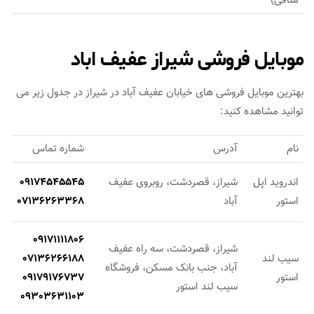
منافی)
موبایل فروشی شیراز عفیف اباد
بهترین موبایل فروشی های خیابان عفیف آباد در شیراز در جدول زیر می
توانید مشاهده کنید:
نام
آدرس
شماره تماس
اندروید اپل
شیراز، قصردشت، روبروی عفیف
09174545545
استور
آباد
07136263368
09171111806
شیراز، قصردشت، سه راه عفیف
سیب لند
07136266188
آباد، جنب بانک مسکن، فروشگاه
استور
09179176737
سیب لند استور
09303631103