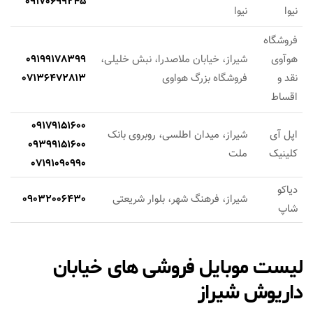
09170699245
نیوا
نیوا
فروشگاه
هوآوی
شیراز، خیابان ملاصدرا، نبش خلیلی،
09199178399
نقد و
فروشگاه بزرگ هواوی
07136472813
اقساط
09179151600
اپل آی
شیراز، میدان اطلسی، روبروی بانک
09399151600
کلینیک
ملت
07191090990
دیاکو
شیراز، فرهنگ شهر، بلوار شریعتی
09032006430
شاپ
لیست موبایل فروشی های خیابان
داریوش شیراز