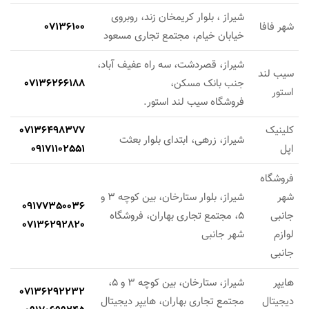
شیراز ، بلوار کریمخان زند، روبروی
شهر فافا
07136100
خیابان خیام، مجتمع تجاری مسعود
شیراز، قصردشت، سه راه عفیف آباد،
سیب لند
جنب بانک مسکن،
07136266188
استور
فروشگاه سیب لند استور.
کلینیک
07136498377
شیراز، زرهی، ابتدای بلوار بعثت
اپل
09171102551
فروشگاه
شهر
شیراز، بلوار ستارخان، بین کوچه 3 و
09177350036
جانبی
5، مجتمع تجاری بهاران، فروشگاه
07136292820
لوازم
شهر جانبی
جانبی
هایپر
شیراز، ستارخان، بین کوچه 3 و 5،
07136292232
دیجیتال
مجتمع تجاری بهاران، هایپر دیجیتال