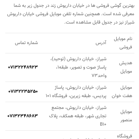
بهترین گوشی فروشی ها در خیابان داریوش زند در جدول زیر به شما
معرفی شده است. همچنین شماره تلفن موبایل فروشی خیابان داریوش
شیراز نیز در جدول قابل مشاهده است.
نام موبایل
آدرس
شماره تماس
فروشی
شیراز، خیابان داریوش (توحید)،
هدیش
پاساژ صوت و تصویر، طبقه1،
07132248923
موبایل
واحد73
موبایل
شیراز، خیابان داریوش، پاساژ
07132235250
هفت خوان
پردیس، طبقه زیرین، فروشگاه 101
شیراز، خیابان داریوش، مجتمع
موبایل
تجاری شهر، طبقه همکف، پلاک
07132348683
منصور
B10
فروشگاه