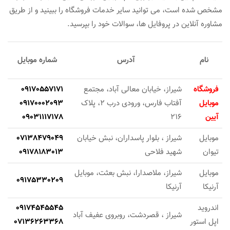
مشخص شده است، می توانید سایر خدمات فروشگاه را ببینید و از طریق
مشاوره آنلاین در پروفایل ها، سوالات خود را بپرسید.
نام
آدرس
شماره موبایل
فروشگاه
شیراز، خیابان معالی آباد، مجتمع
09170557171
موبایل
آفتاب فارس، ورودی درب 2، پلاک
09170002093
آیین
216
09031117178
موبایل
شیراز ، بلوار پاسداران، نبش خیابان
07138479049
تیوان
شهید فلاحی
09178183013
موبایل
شیراز، ملاصدارا، نبش بعثت، موبایل
09175330209
آرنیکا
آرنیکا
اندروید
09174545545
شیراز ، قصردشت، روبروی عفیف آباد
اپل استور
07136263368