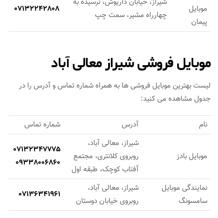
شیراز، خیابان داریوش، نرسیده به
موبایل
07132242808
چهارراه مشیر، سمت چپ
پیمان
موبایل فروشی شیراز معالی آباد
لیست بهترین موبایل فروشی ها به همراه شماره تماس و آدرس را در
جدول مشاهده می کنید:
نام
آدرس
شماره تماس
شیراز، معالی آباد،
07132347775
موبایل بادز
روبروی کلانتری، مجتمع
09338006860
آفتاب کوچک، طبقه اول
نمایندگی موبایل
شیراز، معالی آباد،
07136341961
سامسونگ
روبروی خیابان دوستان