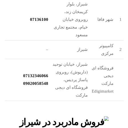
شیراز، بلوار
کریمخان زند،
1
شهر فافا
روبروی خیابان
07136100
خیام، مجتمع تجاری
مسعود
کامپیوتر
2
شیراز
–
مرکزی
شیراز، خیابان توحید
فروشگاه ای
(داریوش)، روبروی
دیجی
07132346066
پاساژ پردیس،
مارکت
09020058548
فروشگاه ای دیجی
Edigimarket
مارکت