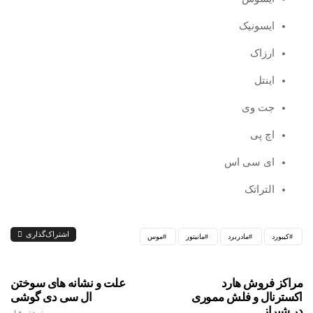
ایسونیک
ارزاک
اینتل
جت وی
اچ پی
ای سی اس
التراتک
اشتراک‌گذاری
کیبورد
مادربرد
مانیتور
موس
مراکز فروش هارد
علت و نشانه های سوختن
اکسترنال و فلش مموری
ال سی دی گوشی
در شیراز